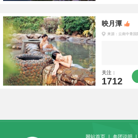
映月潭
来源：云南中青国
关注：
1712
网站首页
|
参团说明
|