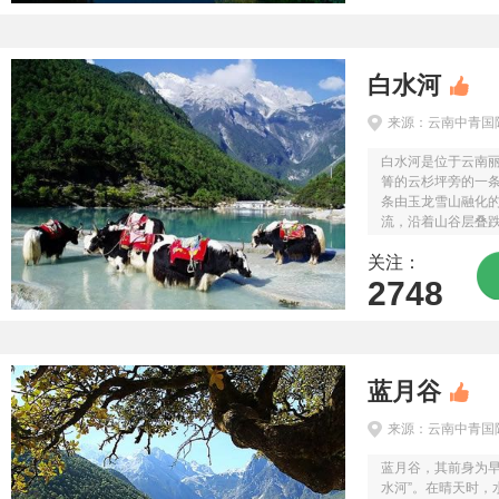
白水河
来源：云南中青国
白水河是位于云南
箐的云杉坪旁的一条
条由玉龙雪山融化
流，沿着山谷层叠
沉积的石灰石碎块
关注：
泉流过，远看就象一条
2748
蓝月谷
来源：云南中青国
蓝月谷，其前身为早
水河”。在晴天时，