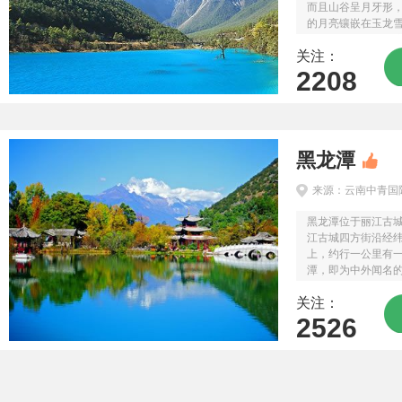
而且山谷呈月牙形
的月亮镶嵌在玉龙
蓝月谷。而白水河
关注：
的泥巴是白色的，下雨
2208
黑龙潭
来源：云南中青国
黑龙潭位于丽江古
江古城四方街沿经
上，约行一公里有
潭，即为中外闻名的
缝间涌涌喷出，依
关注：
方米潭面。四周山清水
2526