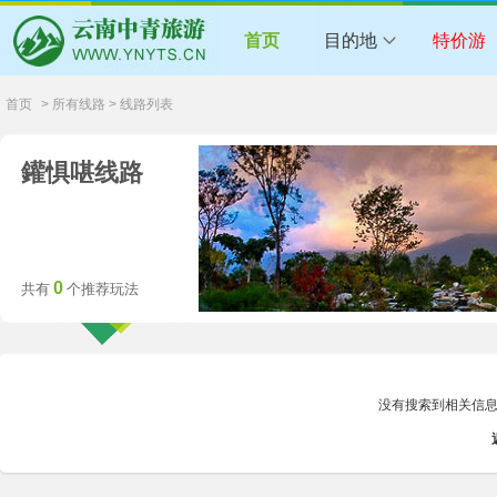
首页
目的地
特价游
首页
> 所有线路 > 线路列表
鑵惧啿线路
0
共有
个推荐玩法
没有搜索到相关信