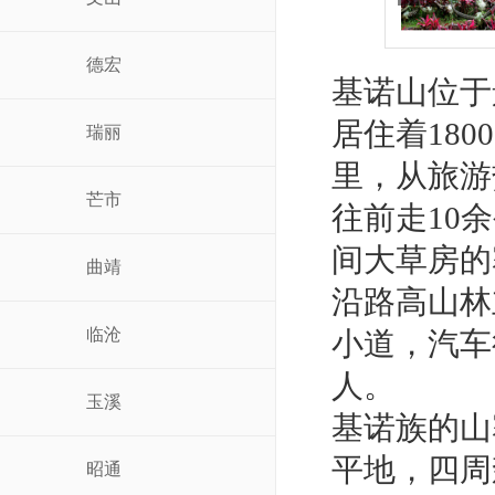
德宏
基诺山位于
居住着18
瑞丽
里，从旅游
芒市
往前走10
间大草房的
曲靖
沿路高山林
临沧
小道，汽车
人。
玉溪
基诺族的山
平地，四周
昭通