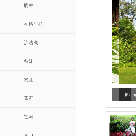
腾冲
香格里拉
泸沽湖
楚雄
怒江
图片描述
普洱
红河
文山