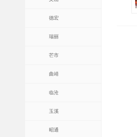
德宏
瑞丽
芒市
曲靖
临沧
玉溪
昭通