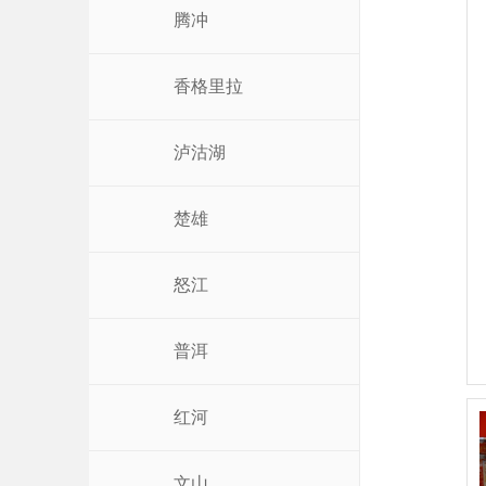
腾冲
香格里拉
泸沽湖
楚雄
怒江
普洱
红河
文山