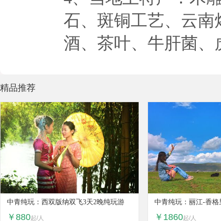
石、斑铜工艺、云南
酒、茶叶、牛肝菌、
精品推荐
中青纯玩：西双版纳双飞3天2晚纯玩游
中青纯玩：丽江-香格
￥880
￥1860
起/人
起/人
车经典8日纯玩游