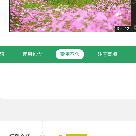
3 of 12
绍
费用包含
费用不含
注意事项