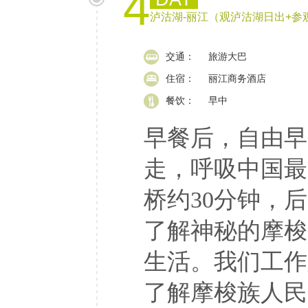
4
泸沽湖-丽江（观泸沽湖日出+参
交通：
旅游大巴
住宿：
丽江商务酒店
餐饮：
早中
早餐后，自由早
走，呼吸中国最
桥约30分钟，
了解神秘的摩梭
生活。我们工作
了解摩梭族人民