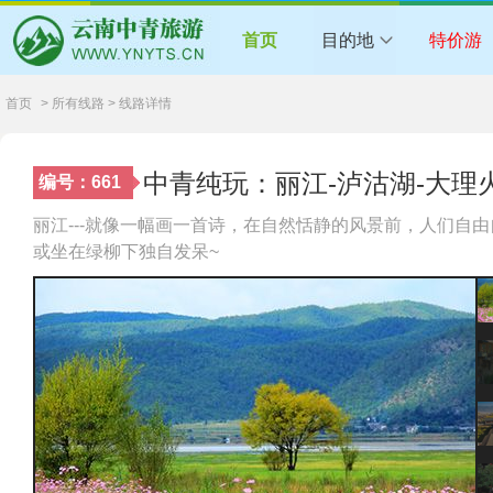
首页
目的地
特价游
首页
> 所有线路 > 线路详情
中青纯玩：丽江-泸沽湖-大理
编号：661
丽江---就像一幅画一首诗，在自然恬静的风景前，人们
或坐在绿柳下独自发呆~