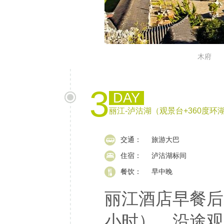
木府
3
DAY
丽江-泸沽湖（观景台+360度环
交通：
旅游大巴
住宿：
泸沽湖标间
餐饮：
早中晚
丽江酒店早餐后
小时），沿途观