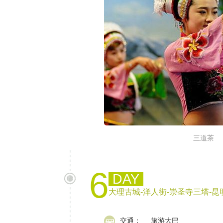
三道茶
6
DAY
大理古城-洋人街-崇圣寺三塔-昆
交通：
旅游大巴