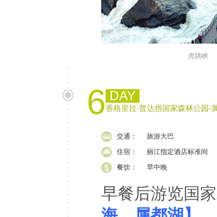
虎跳峡
6
DAY
香格里拉-普达措国家森林公园-
交通：
旅游大巴
住宿：
丽江指定酒店标准间
餐饮：
早中晚
早餐后游览国家
海、属都湖】
、