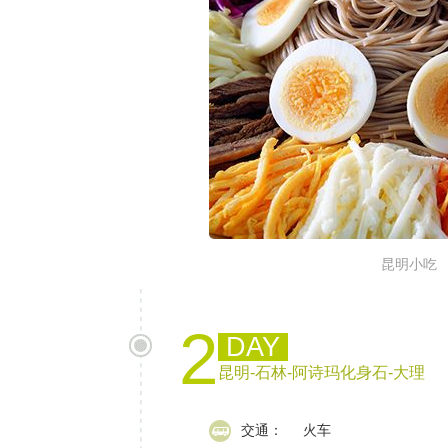
昆明小吃
2
DAY
昆明-石林-阿诗玛化身石-大理
交通：
火车