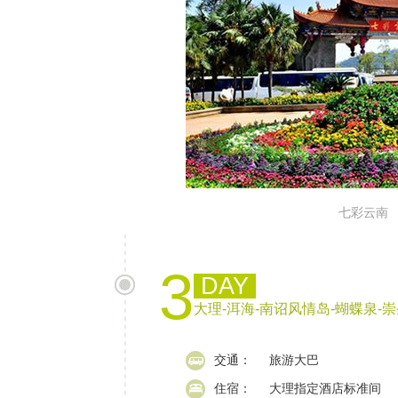
七彩云南
3
DAY
大理-洱海-南诏风情岛-蝴蝶泉-
交通：
旅游大巴
住宿：
大理指定酒店标准间