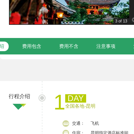
普
绍
费用包含
费用不含
注意事项
1
行程介绍
DAY
全国各地-昆明
交通：
飞机
住宿：
昆明指定酒店标准间