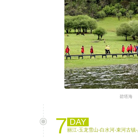
碧塔海
7
DAY
丽江-玉龙雪山-白水河-束河古镇