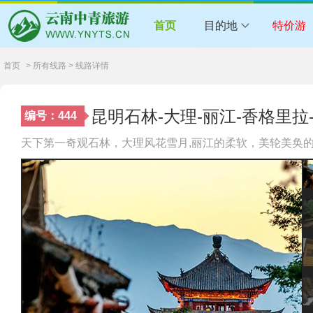
首页
目的地
特价游
首页
> 所有线路 > 线路详情
昆明石林-大理-丽江-香格里拉
编号：444
天下第一奇观石林，大理风花雪月,丽江的柔软，美轮美奂