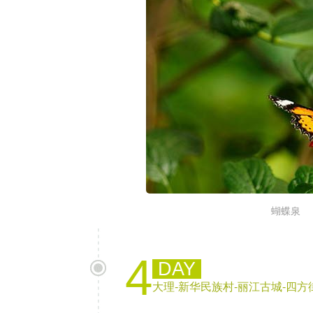
蝴蝶泉
4
DAY
大理-新华民族村-丽江古城-四方