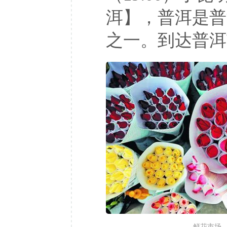
洱】，普洱是普
之一。到达普洱
鲜花市场