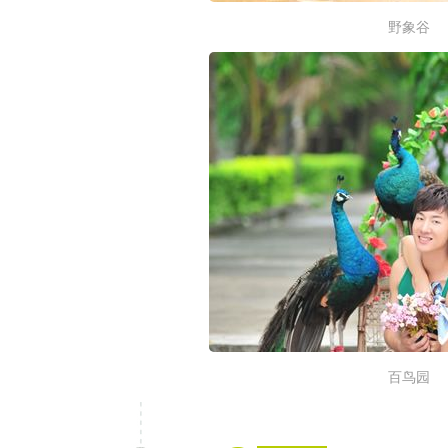
野象谷
百鸟园