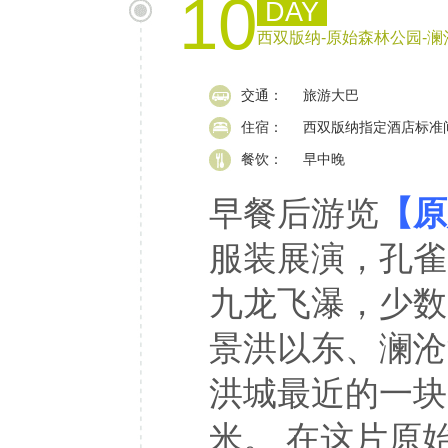
10
DAY
西双版纳-原始森林公园-澜
交通：
旅游大巴
住宿：
西双版纳指定酒店标准
餐饮：
早中晚
早餐后游览
【原
服装展演，孔雀
九龙飞瀑，少数
景洪以东、澜沧
洪城最近的一块原
米。 在这片原